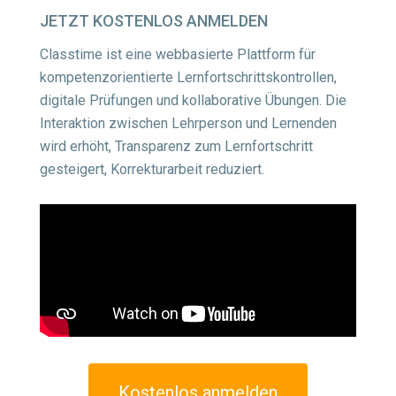
JETZT
KOSTENLOS ANMELDEN
Classtime ist eine webbasierte Plattform für
kompetenzorientierte Lernfortschrittskontrollen,
digitale Prüfungen und kollaborative Übungen. Die
Interaktion zwischen Lehrperson und Lernenden
wird erhöht, Transparenz zum Lernfortschritt
gesteigert, Korrekturarbeit reduziert.
Kostenlos anmelden