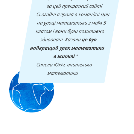
за цей прекрасний сайт!
Сьогодні я грала в командні ігри
на уроці математики з моїм 5
класом і вони були позитивно
здивовані. Казали
це був
найкращий урок математики
в житті
."
‍
‍
Санела Юкіч, вчителька
математики