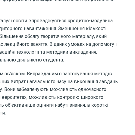
галузі освіти впроваджується кредитно-модульна
аудиторного навантаження. Зменшення кількості
більшення обсягу теоретичного матеріалу, який
ас лекційного заняття. В даних умовах на допомогу і
оваційні технології та методики викладання,
альною діяльністю студента.
им зв’язком. Виправданим є застосування методів
чних витрат навчального часу на виконання завдань
рку. Вони забезпечують можливість одночасного
університетах, можливість контролю широкого
 об’єктивніше оцінити набуті знання, в короткі
ти.