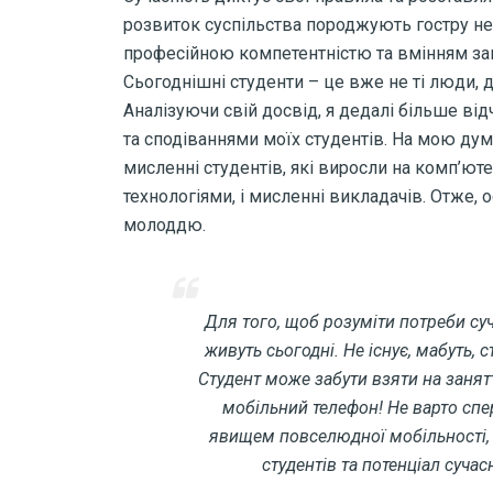
розвиток суспільства породжують гостру не
професійною компетентністю та вмінням зац
Сьогоднішні студенти – це вже не ті люди, 
Аналізуючи свій досвід, я дедалі більше в
та сподіваннями моїх студентів. На мою дум
мисленні студентів, які виросли на комп’ют
технологіями, і мисленні викладачів. Отже, о
молоддю.
Для того, щоб розуміти потреби суч
живуть сьогодні. Не існує, мабуть, 
Студент може забути взяти на занятт
мобільний телефон! Не варто спер
явищем повселюдної мобільності,
студентів та потенціал сучас