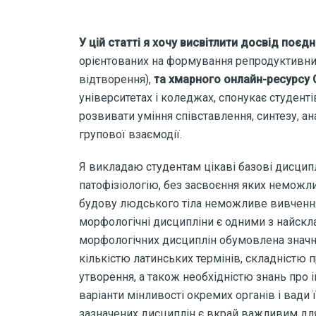
У цій статті я хочу висвітлити
досвід поєдн
орієнтованих на формування репродуктивних
відтворення),
та хмарного онлайн-ресурсу 
університетах і коледжах, спонукає студент
розвивати уміння співставлення, синтезу, ан
групової взаємодії.
Я викладаю студентам цікаві базові дисцип
патофізіологію, без засвоєння яких неможл
будову людського тіла неможливе вивчення 
морфологічні дисципліни є одними з найскла
морфологічних дисциплін обумовлена значн
кількістю латинських термінів, складністю 
утворення, а також необхідністю знань про і
варіанти мінливості окремих органів і вади 
зазначених дисциплін є вкрай важливим дл