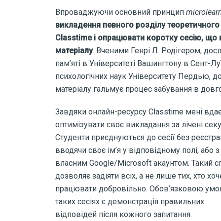
Впроваджуючи основний принцип
microlear
викладення певного розділу теоретичного 
Classtime і опрацювати коротку сесію, що
матеріалу
. Вченими Генрі Л. Родігером, дос
пам’яті в Університеті Вашингтону в Сент-Л
психологічних наук Університету Пердью, д
матеріалу гальмує процес забування в довг
Завдяки онлайн-ресурсу
Classtime
мені вда
оптимізувати своє викладання за лічені сек
Студенти приєднуються до сесії
без реєстрац
вводячи своє ім’я у відповідному полі, або з
власним Google/Microsoft акаунтом.
Такий с
дозволяє задіяти всіх, а не лише тих, хто хоч
працювати добровільно. Обов’язковою умо
таких сесіях є демонстрація правильних
відповідей після кожного запитання
.