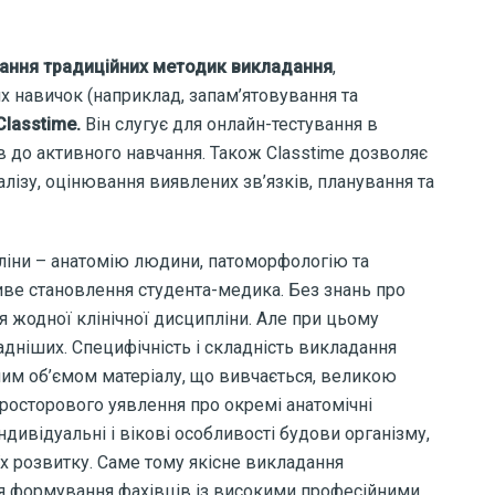
ання традиційних методик викладання
,
 навичок (наприклад, запам’ятовування та
Classtime.
Він слугує для онлайн-тестування в
ів до активного навчання. Також Classtime дозволяє
алізу, оцінювання виявлених зв’язків, планування та
ліни – анатомію людини, патоморфологію та
иве становлення студента-медика. Без знань про
жодної клінічної дисципліни. Але при цьому
дніших. Специфічність і складність викладання
им об’ємом матеріалу, що вивчається, великою
просторового уявлення про окремі анатомічні
ндивідуальні і вікові особливості будови організму,
їх розвитку. Саме тому якісне викладання
я формування фахівців із високими професійними