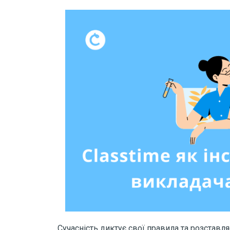
Сучасність диктує свої правила та розставля