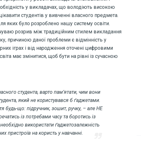
обхідність у викладачах, що володіють високою
ікавити студентів у вивченні власного предмета.
для яких було розроблено нашу систему освіти.
ідчуваю розрив між традиційним стилем викладання
ку, причиною даної проблеми є відмінність у
ерних іграх і від народження оточені цифровими
світа має змінитися, щоб бути на рівні із сучасною
асного студента, варто пам’ятати, чим вони
студента, який не користувався б ґаджетами.
я будь-що: підручник, зошит, ручку, – але НЕ
ечатись із потребами часу та боротись із
 необхідно використати ґаджетозалежність
них пристроїв на користь у навчанні.