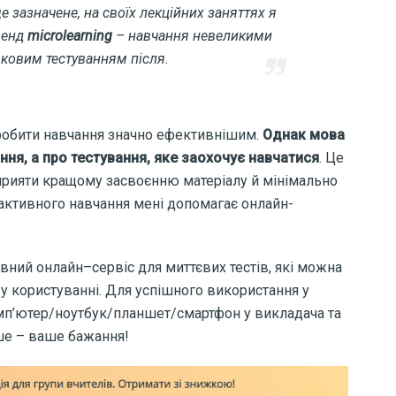
е зазначене, на своїх лекційних заняттях я
ренд
microlearning
– навчання невеликими
яковим тестуванням після.
 зробити навчання значно ефективнішим.
Однак мова
ння, а про тестування, яке заохочує навчатися
. Це
сприяти кращому засвоєнню матеріалу й мінімально
 активного навчання мені допомагає онлайн-
вний онлайн–сервіс для миттєвих тестів, які можна
й у користуванні. Для успішного використання у
комп’ютер/ноутбук/планшет/смартфон у викладача та
іше – ваше бажання!