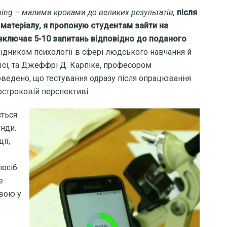
ning – малими кроками до великих результатів,
після
матеріалу, я пропоную студентам зайти на
 включає 5-10 запитань відповідно до поданого
лідником психології в сфері людського навчання й
уїсі, та Джеффрі Д. Карпіке, професором
оведено, що
тестування одразу після опрацювання
остроковій перспективі.
ється
унди.
ії,
посіб
е
вою у