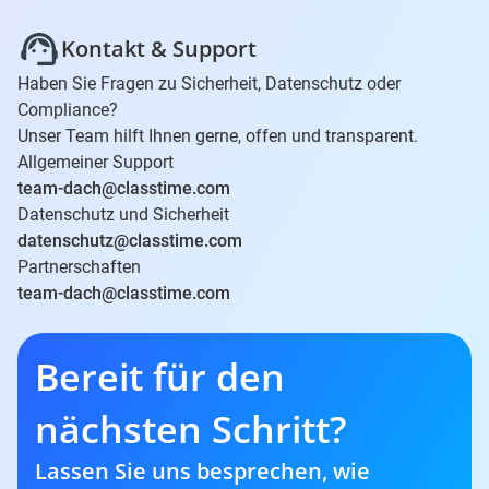
Backups und Disaster-Recovery-Prozesse stellen eine
• Datenschutz und Sicherheit:
rasche Wiederherstellung sicher.
Kontakt & Support
datenschutz@classtime.com
• Partnerschaften:
team-dach@classtime.com
Haben Sie Fragen zu Sicherheit, Datenschutz oder
Wir sind bestrebt, alle Anfragen zeitnah und
Compliance?
transparent zu beantworten.
Unser Team hilft Ihnen gerne, offen und transparent.
Allgemeiner Support
team-dach@classtime.com
Datenschutz und Sicherheit
datenschutz@classtime.com
Partnerschaften
team-dach@classtime.com
Bereit für den
nächsten Schritt?
Lassen Sie uns besprechen, wie