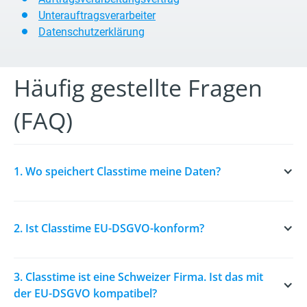
Unterauftragsverarbeiter
Datenschutzerklärung
Häufig gestellte Fragen
(FAQ)
1. Wo speichert Classtime meine Daten?
Alle Produktionsdaten von Classtime werden in der
2. Ist Classtime EU-DSGVO-konform?
Schweiz auf der Google Cloud Platform (Region
Zürich) gespeichert. Die Daten werden kontinuierlich
dreifach an verschiedenen Standorten innerhalb der
Ja. Classtime erfüllt die Anforderungen der
3. Classtime ist eine Schweizer Firma. Ist das mit 
Schweiz gespiegelt, um maximale Verfügbarkeit und
Europäischen Datenschutz-Grundverordnung (EU-
der EU-DSGVO kompatibel?
Ausfallsicherheit zu gewährleisten.