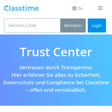
De
Login
Trust Center
Vertrauen durch Transparenz.
Hier erfahren Sie alles zu Sicherheit,
Datenschutz und Compliance bei Classtime
– offen und verständlich.