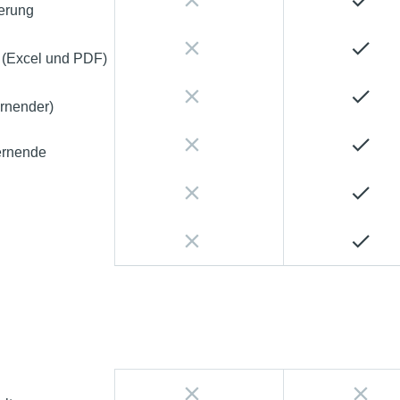
ierung
n (Excel und PDF)
rnender)
ernende