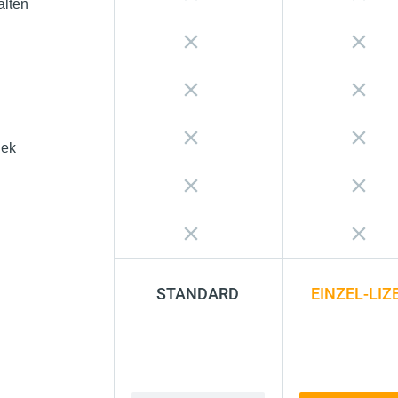
alten
n
hek
STANDARD
EINZEL-LIZ