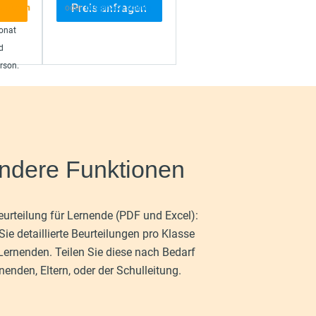
Preis anfragen
robieren
oder
Testphase starten
onat
d
rson.
ndere Funktionen
urteilung für Lernende (PDF und Excel):
Sie detaillierte Beurteilungen pro Klasse
Lernenden. Teilen Sie diese nach Bedarf
nenden, Eltern, oder der Schulleitung.