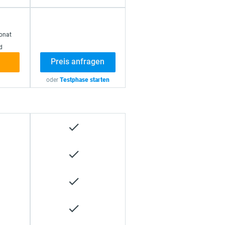
onat
d
rson.
esten
Preis anfragen
oder
Testphase starten