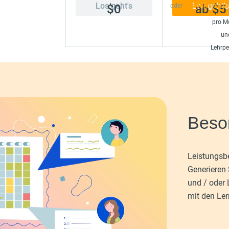
Los geht's
Los geht's
$0
oder
kostenlos ausp
ab
$5
pro M
un
Lehrpe
Beso
Leistungsbe
Generieren 
und / oder 
mit den Ler