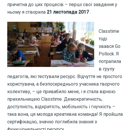
причетна до цих процесів – перші свої завдання у
ньому я створила
21 листопада 2017
.
Classtime
тоді
звався Go
Pollock. Я
потрапила
в групу
педагогів, які тестували ресурс. Відчуття не простого
користувача, а безпосереднього учасника творчого
колективу, – це привабило мене, і я стала вірною
прихильницею Classtime. Демократичність,
доступність, відкритість, мобільність і гнучкість –
така вона, ця молода креативна команда! Я пройшла
сертифікацію, значно поглибила знання з
функціональності ресурсу.