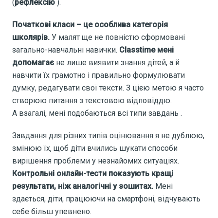
(
рефлексію
).
Початкові класи – це особлива категорія
школярів.
У малят ще не повністю сформовані
загально-навчальні навички.
Classtime мені
допомагає
не лише виявити знання дітей, а й
навчити їх грамотно і правильно формулювати
думку, редагувати свої тексти. З цією метою я часто
створюю питання з текстовою відповіддю.
А взагалі, мені подобаються всі типи завдань .
Завдання для різних типів оцінювання я не дублюю,
змінюю їх, щоб діти вчились шукати способи
вирішення проблеми у незнайомих ситуаціях.
Контрольні онлайн-тести показують кращі
результати, ніж аналогічні у зошитах.
Мені
здається, діти, працюючи на смартфоні, відчувають
себе більш упевнено.