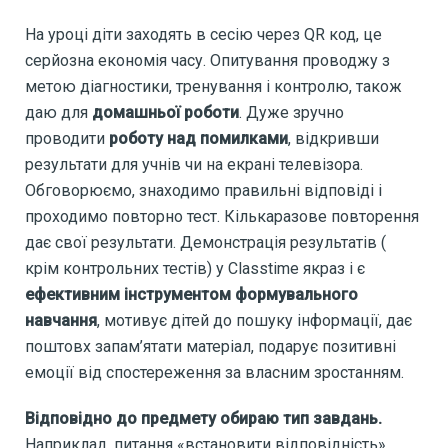
На уроці діти заходять в сесію через QR код, це
серйозна економія часу. Опитування проводжу з
метою діагностики, тренування і контролю, також
даю для
домашньої роботи
. Дуже зручно
проводити
роботу над помилками
, відкривши
результати для учнів чи на екрані телевізора.
Обговорюємо, знаходимо правильні відповіді і
проходимо повторно тест. Кількаразове повторення
дає свої результати. Демонстрація результатів (
крім контрольних тестів) у Classtime якраз і є
ефективним інструментом формувального
навчання
, мотивує дітей до пошуку інформації, дає
поштовх запам’ятати матеріал, подарує позитивні
емоції від спостереження за власним зростанням.
Відповідно до предмету обираю тип завдань.
Наприклад, питання «встановити відповідність»,