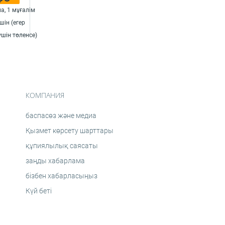
а, 1 мұғалім
шін (егер
шін төленсе)
КОМПАНИЯ
баспасөз және медиа
Қызмет көрсету шарттары
құпиялылық саясаты
заңды хабарлама
бізбен хабарласыңыз
Күй беті