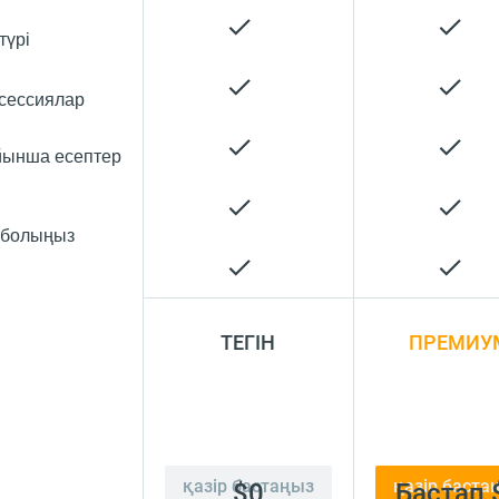
түрі
 сессиялар
йынша есептер
е болыңыз
ТЕГІН
ПРЕМИУ
қазір бастаңыз
қазір баста
$0
Бастап