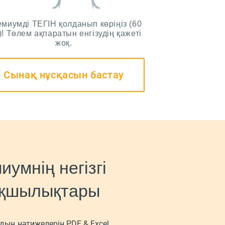
миумді ТЕГІН қолданып көріңіз (60
)! Төлем ақпаратын енгізудің қажеті
жоқ.
Cынақ нұсқасын бастау
иумнің негізгі
қшылықтары
ың нәтижелерін PDF & Excel