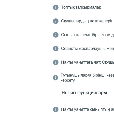
Топтық тапсырмалар
Оқушылардың нәтижелерін 
Сынып өлшемі: бір сессияда
Сеансты жоспарлаушы жән
Нақты уақыттаға чат: Оқушы
Тұтынушыларға бірінші кез
көрсету
Негізгі функциялары
Нақты уақытта сыныптың а