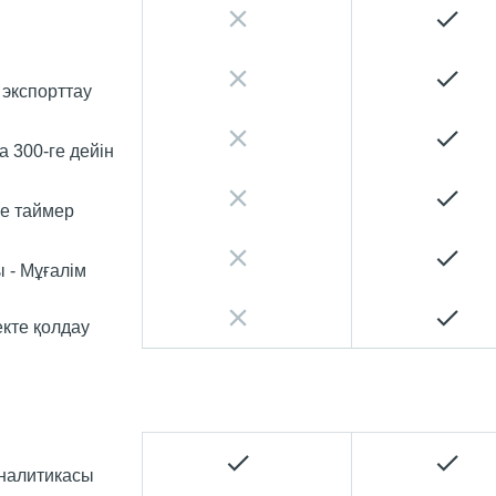
экспорттау
 300-ге дейін
е таймер
 - Мұғалім
екте қолдау
налитикасы