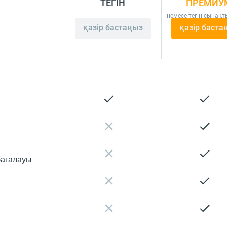
ТЕГІН
ПРЕМИУ
немесе тегін сынақт
қазір бастаңыз
қазір баста
бағалауы