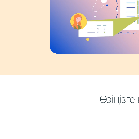
Өзіңізг