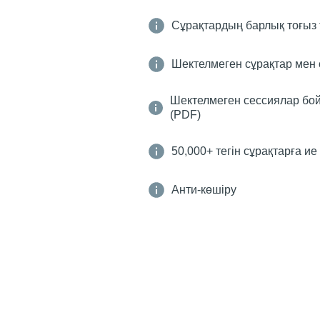
Сұрақтардың барлық тоғыз 
Шектелмеген сұрақтар мен
Шектелмеген сессиялар бо
(PDF)
50,000+ тегін сұрақтарға и
Анти-көшіру