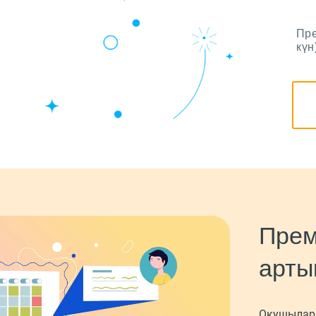
Пре
күн
Прем
арты
Оқушылард