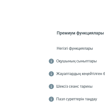
Премиум функциялары
Негізгі функциялары
Оқушының сыныптары
Жауаптардың кеңейтілген 
Шексіз сеанс тарихы
Пазл суреттерін таңдау