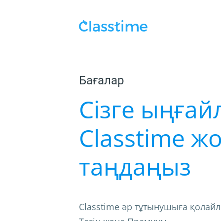
Бағалар
Сізге ыңға
Classtime ж
таңдаңыз
Classtime әр тұтынушыға қолай