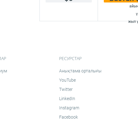
айын
ү
жыл ү
ЛАР
РЕСУРСТАР
иум
Анықтама орталығы
YouTube
Twitter
LinkedIn
Instagram
Facebook