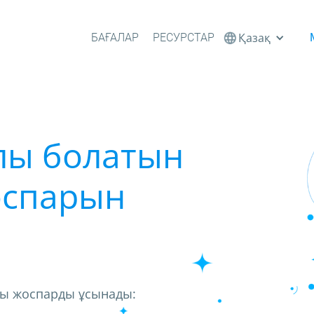
Қазақ
БАҒАЛАР
РЕСУРСТАР
йлы болатын
оспарын
лы жоспарды ұсынады: