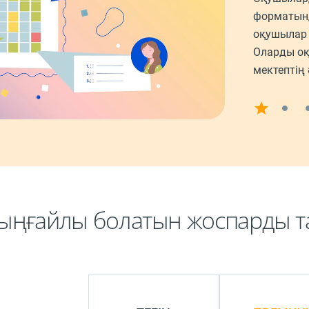
форматын
оқушылар 
Оларды оқ
мектептің 
е ыңғайлы болатын жоспарды т