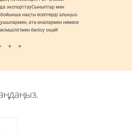
да экспорттауСыныптар мен
бойынша нақты есептерді алыңыз.
ушылармен, ата-аналармен немесе
әкімшілігімен бөлісу оңай!
аңдаңыз.