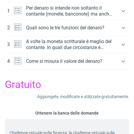
Per denaro si intende non soltanto il
1
contante (monete, banconote) ma anche
la moneta scritturale. Cos’è la moneta
scritturale?
2
Quali sono le tre funzioni del denaro?
A volte la moneta scritturale è meglio del
3
contante. In quali due circostanze è
vero?
4
Come si misura il valore del denaro?
Gratuito
Aggiungete, modificate e utilizzate gratuitamente.
Ottenere la banca delle domande
Challenge virtuale sulla finanza: la challenge virtuale sulla